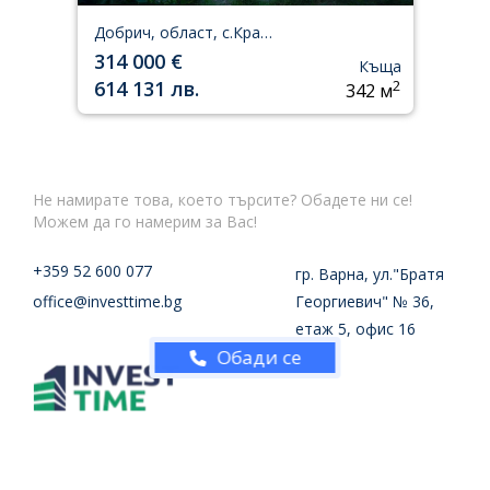
Добрич, област, с.Кранево
314 000 €
Къща
614 131 лв.
2
342 м
Не намирате това, което търсите? Обадете ни се!
Можем да го намерим за Вас!
+359 52 600 077
гр. Варна, ул."Братя
office@investtime.bg
Георгиевич" № 36,
етаж 5, офис 16
Обади се