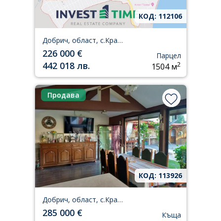
КОД: 112106
Добрич, област, с.Кранево
226 000 €
Парцел
442 018 лв.
2
1504 м
Продава
КОД: 113926
Добрич, област, с.Кранево
285 000 €
Къща