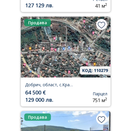
127 129 лв.
2
41 м
Продава
КОД: 110279
Добрич, област, с.Кранево
64 500 €
Парцел
129 000 лв.
2
751 м
Продава