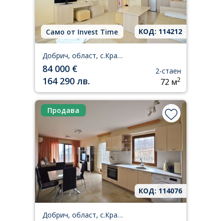
КОД: 114212
Само от Invest Time
Добрич, област, с.Кранево
84 000 €
2-стаен
164 290 лв.
2
72 м
Продава
КОД: 114076
Добрич, област, с.Кранево