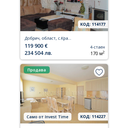
КОД: 114177
Добрич, област, с.Кранево
119 900 €
4-стаен
234 504 лв.
2
170 м
Продава
КОД: 114227
Само от Invest Time