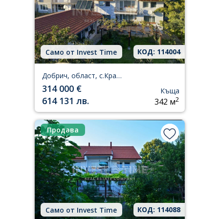
КОД: 114004
Само от Invest Time
Добрич, област, с.Кранево
314 000 €
Къща
614 131 лв.
2
342 м
Продава
КОД: 114088
Само от Invest Time