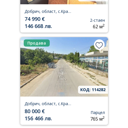
Добрич, област, с.Кранево
74 990 €
2-стаен
146 668 лв.
2
62 м
Продава
КОД: 114282
Добрич, област, с.Кранево
80 000 €
Парцел
156 466 лв.
2
765 м