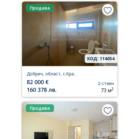
Продава
КОД: 114054
Добрич, област, с.Кранево
82 000 €
2-стаен
160 378 лв.
2
73 м
Продава