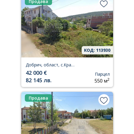
Продава
КОД: 113930
Добрич, област, с.Кранево
42 000 €
Парцел
82 145 лв.
2
550 м
Продава