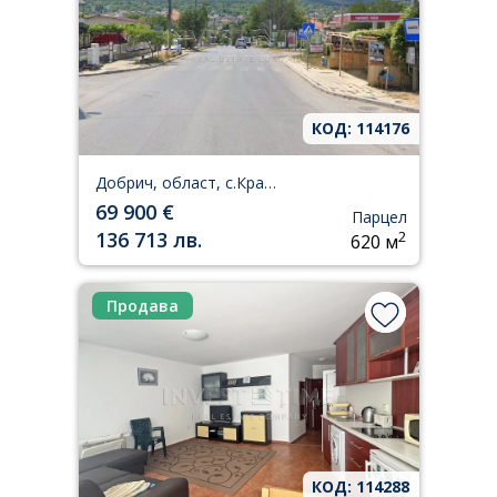
КОД: 114176
Добрич, област, с.Кранево
69 900 €
Парцел
136 713 лв.
2
620 м
Продава
КОД: 114288