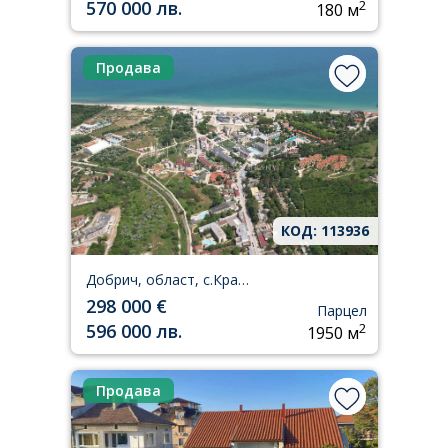
570 000 лв.
2
180 м
Продава
КОД: 113936
Добрич, област, с.Кранево
298 000 €
Парцел
596 000 лв.
2
1950 м
Продава