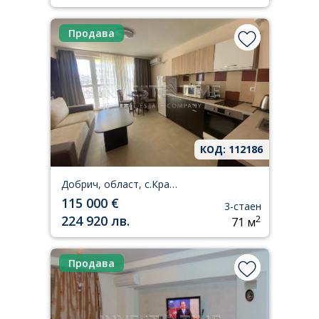
Продава
КОД: 112186
Добрич, област, с.Кранево
115 000 €
3-стаен
224 920 лв.
2
71 м
Продава