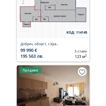
КОД: 114145
Добрич, област, с.Кранево
99 990 €
3-стаен
195 563 лв.
2
123 м
Продава