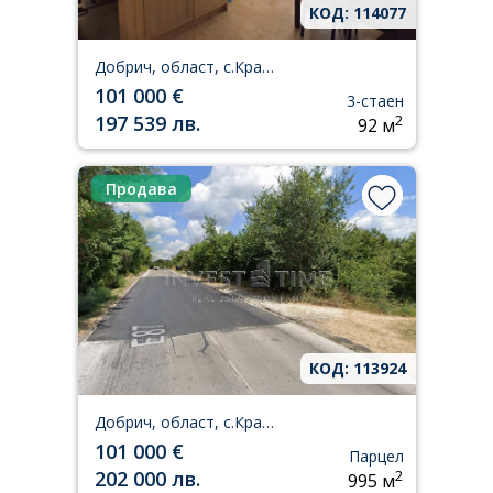
КОД: 114077
Добрич, област, с.Кранево
101 000 €
3-стаен
197 539 лв.
2
92 м
Продава
КОД: 113924
Добрич, област, с.Кранево
101 000 €
Парцел
202 000 лв.
2
995 м