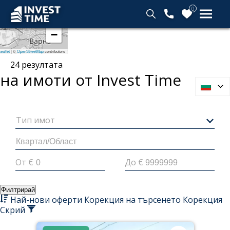
0
+
−
Начало
eaflet
|
©
OpenStreetMap
contributors
24
резултата
на имоти от Invest
Time
Тип имот
От €
До €
Филтрирай
Най-нови оферти
Корекция на търсенето
Корекция
Скрий