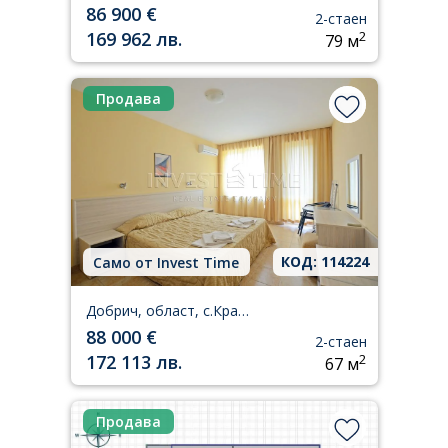
86 900 €
2-стаен
169 962 лв.
2
79 м
Продава
КОД: 114224
Само от Invest Time
Добрич, област, с.Кранево
88 000 €
2-стаен
172 113 лв.
2
67 м
Продава