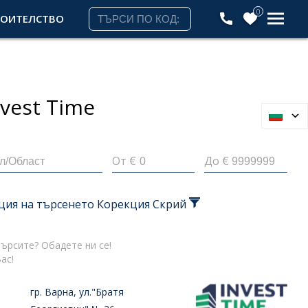
0
РОИТЕЛСТВО
nvest
Time
От €
До €
ция на търсенето
Корекция
Скрий
ърсите? Обадете ни се!
ас!
гр. Варна, ул."Братя