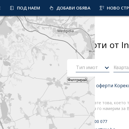
Е
ПОД НАЕМ
ДОБАВИ ОБЯВА
НОВО СТ
Начало
1
резултата
на имоти от I
Тип имот
Филтрирай
Най-нови оферти
Корек
Не намирате това, което т
Можем да го намерим за В
+359 52 600 077