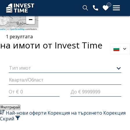
0
+
−
Начало
eaflet
|
©
OpenStreetMap
contributors
1
резултата
на имоти от Invest
Time
Тип имот
От €
До €
Филтрирай
Най-нови оферти
Корекция на търсенето
Корекция
Скрий