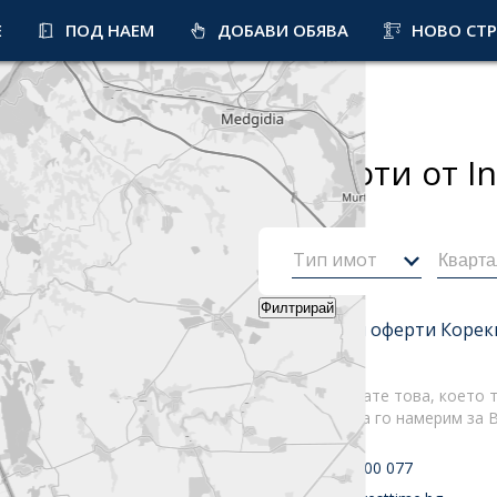
Е
ПОД НАЕМ
ДОБАВИ ОБЯВА
НОВО СТ
Начало
0
резултата
на имоти от I
Тип имот
Филтрирай
Най-нови оферти
Корек
Не намирате това, което т
Можем да го намерим за В
+359 52 600 077