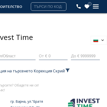
0
РОИТЕЛСТВО
nvest
Time
От €
До €
ция на търсенето
Корекция
Скрий
ърсите? Обадете ни се!
ас!
гр. Варна, ул."Братя