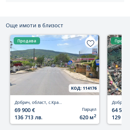
Още имоти в близост
Продава
Прода
КОД: 114176
Добрич, област, с.Кранево
69 900 €
Парцел
64 500 
2
136 713 лв.
620 м
129 000