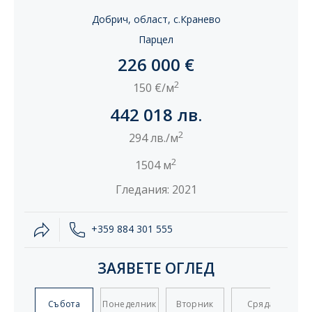
Добрич, област, с.Кранево
Парцел
226 000 €
2
150 €/м
442 018 лв.
2
294 лв./м
2
1504 м
Гледания: 2021
+359 884 301 555
ЗАЯВЕТЕ ОГЛЕД
Събота
Понеделник
Вторник
Сряда
Ч