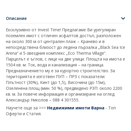
Описание
Ексклузивно от Invest Time! Предлагаме Ви урегулиран
поземлен имот с отличен асфалтов достъп, разположен
на около 300 м от централен плаж – Кранево и в
непосредствена близост до ледена пързалка „Black Sea Ice
Arena“ и 5-звездния комплекс „Eco Therma Village”.
Парцелът е ъглов, с лице на две улици. Площта на имота е
1504 кв. м. Tок, вода и канализация – на граница.
Предназначението му е за курортно строителство. За
територията е изготвен ПУП – ПРЗ с показатели:
Плътност (30%), Кинт (до 1,5), Височина (до 15м),
Озеленена площ (мин. 50 %), предвидено РЗП: около 2200
кв. м. За повече информация и организиране на оглед:
Александър Николов – 088 4 301555.
Научете още за >>>
Недвижими имоти Варна
- Топ
Оферти и Статия.