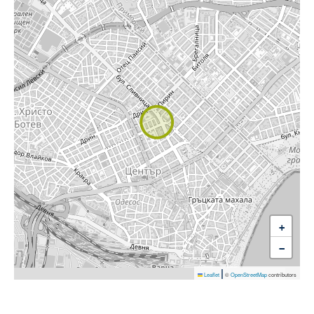
+
−
|
Leaflet
©
OpenStreetMap
contributors