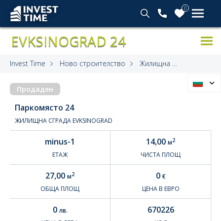
0
EVKSINOGRAD 24
Invest Time
Ново строителство
Жилищна сграда Evksinograd
Продаден
Паркомясто 24
ЖИЛИЩНА СГРАДА EVKSINOGRAD
minus-1
14,00
2
м
ЕТАЖ
ЧИСТА ПЛОЩ
27,00
0
2
м
€
ОБЩА ПЛОЩ
ЦЕНА В ЕВРО
0
670226
лв.