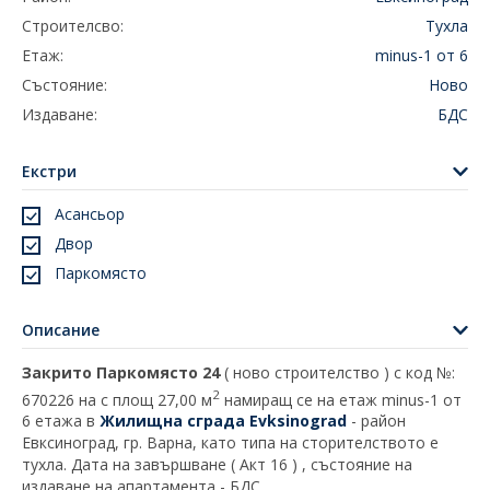
Строителсво:
Тухла
Етаж:
minus-1 от 6
Състояние:
Ново
Издаване:
БДС
Екстри
Асансьор
Двор
Паркомясто
Описание
Закрито Паркомясто 24
( ново строителство ) с код №:
2
670226 на с площ 27,00 м
намиращ се на етаж minus-1 от
6 етажа в
Жилищна сграда Evksinograd
- район
Евксиноград, гр. Варна, като типа на сторителството е
тухла. Дата на завършване ( Акт 16 ) , състояние на
издаване на апартамента - БДС.