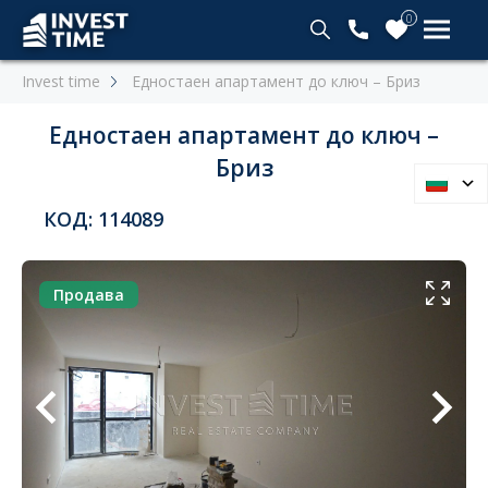
0
Invest time
Едностаен апартамент до ключ – Бриз
Едностаен апартамент до ключ –
Бриз
КОД: 114089
Продава