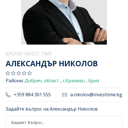
БРОКЕР INVEST TIME
АЛЕКСАНДЪР НИКОЛОВ
Райони:
Добрич, област
,
с.Кранево
,
Бриз
+359 884 301 555
a.nikolov@investtime.bg
Задайте въпрос на Александър Николов