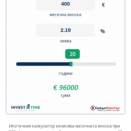
€
месечна вноска
%
лихва
20
години
€
96000
сума
Ипотечния калкулатор изчисява месечната вноска при