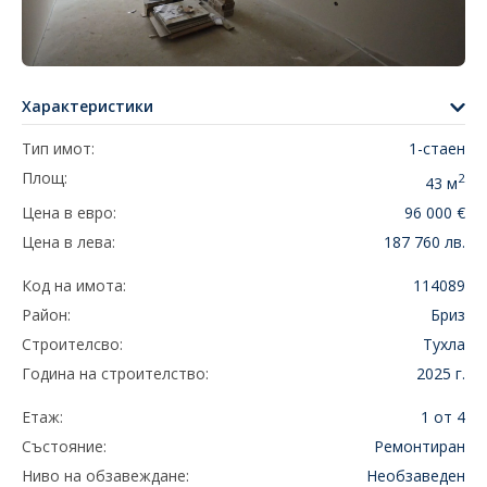
Характеристики
Тип имот:
1-стаен
Площ:
2
43 м
Цена в евро:
96 000 €
Цена в лева:
187 760 лв.
Код на имота:
114089
Район:
Бриз
Строителсво:
Тухла
Година на строителство:
2025 г.
Етаж:
1 от 4
Състояние:
Ремонтиран
Ниво на обзавеждане:
Необзаведен