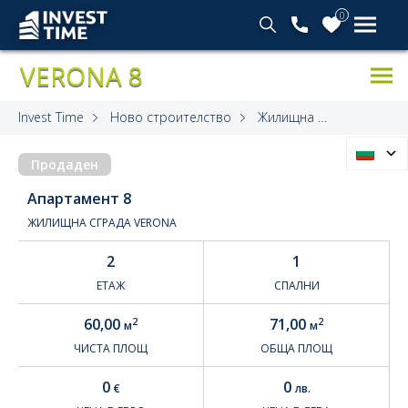
0
VERONA 8
Invest Time
Ново строителство
Жилищна сграда Verona
Продаден
Апартамент 8
ЖИЛИЩНА СГРАДА VERONA
2
1
ЕТАЖ
СПАЛНИ
60,00
71,00
2
2
м
м
ЧИСТА ПЛОЩ
ОБЩА ПЛОЩ
0
0
€
лв.