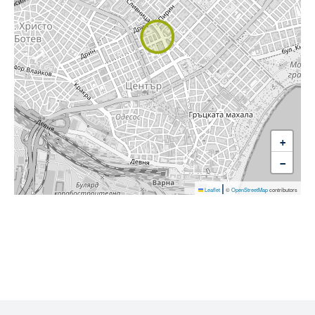
+
−
|
Leaflet
©
OpenStreetMap
contributors