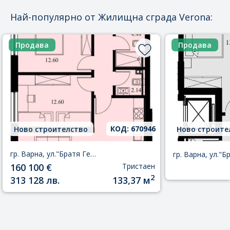
Най-популярно от Жилищна сграда Verona:
Продава
Продава
КОД: 670946
Ново строителство
Ново строите
гр. Варна, ул."Братя Георгиевич" № 36, етаж 5, офис 16
160 100 €
Тристаен
2
313 128 лв.
133,37 м