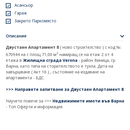
Асансьор
Гараж
Закрито Паркомясто
Описание
Двустаен Апартамент 8
( ново строителство ) с код №:
2
670944 на с площ 71,00 м
намиращ се на етаж 2 от 4
етажа в
Жилищна сграда Verona
- район Виница, гр.
Варна, като типа на сторителството е тухла. Дата на
завършване ( Акт 16 ) , състояние на издаване на
апартамента - БДС.
>>> Направете запитване за Двустаен Апартамент 8
Научете повече за >>>
Недвижимите имоти във Варна
- Топ Оферти и информация.